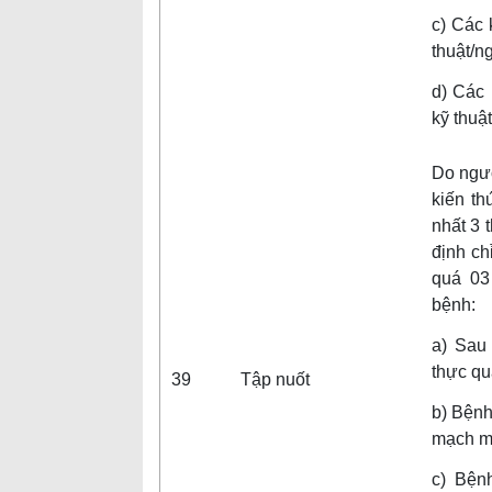
c) Các 
thuật/n
d) Các k
kỹ thuậ
Do ngư
kiến th
nhất 3 
định ch
quá 03
bệnh:
a) Sau 
thực qu
39
Tập nuốt
b) Bệnh
mạch m
c) Bệnh