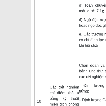
d) Toan chuy
máu dưới 7,1);
đ) Ngộ độc rượ
hoặc ngộ độc gl
e) Các trường 
có chỉ định lọ
khi hội chẩn.
Chẩn đoán và t
bệnh ung thư đ
các xét nghiệm 
– Định lượng
Các xét nghiệm
trứng;
chỉ điểm khối u
bằng kỹ thuật
– Định lượng CA
10
miễn dịch phóng