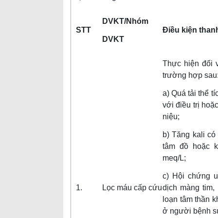
DVKT/Nhóm
STT
Điều kiện than
DVKT
Thực hiện đối 
trường hợp sau
a) Quá tải thể 
với điều trị hoặ
niệu;
b) Tăng kali có 
tâm đồ hoặc k
meq/L;
c) Hội chứng u
1.
Lọc máu cấp cứu
dịch màng tim, 
loạn tâm thần k
ở người bệnh su