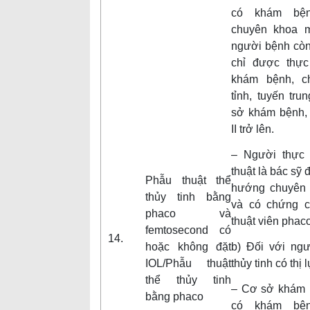
có khám bện
chuyên khoa 
người bệnh còn
chỉ được thực
khám bệnh, c
tỉnh, tuyến tr
sở khám bệnh,
II trở lên.
– Người thực 
thuật là bác sỹ
Phẫu thuật thể
hướng chuyên 
thủy tinh bằng
và có chứng c
phaco và
thuật viên phaco
femtosecond có
14.
hoặc không đặt
b) Đối với ng
IOL/Phẫu thuật
thủy tinh có thị 
thể thủy tinh
– Cơ sở khám 
bằng phaco
có khám bện