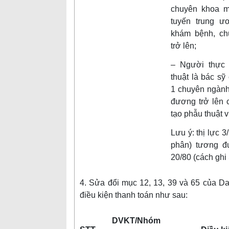
chuyên khoa mắ
tuyến trung 
khám bệnh, ch
trở lên;
– Người thực 
thuật là bác s
1 chuyên ngàn
đương trở lên 
tạo phẫu thuật 
Lưu ý: thị lực 3
phân) tương đ
20/80 (cách ghi 
4. Sửa đổi mục 12, 13, 39 và 65 của Da
điều kiện thanh toán như sau:
DVKT/Nhóm