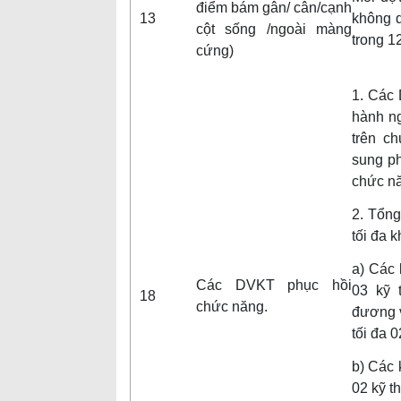
điểm bám gân/ cân/cạnh
13
không q
cột sống /ngoài màng
trong 1
cứng)
1. Các
hành n
trên c
sung p
chức nă
2. Tổn
tối đa 
a) Các 
Các DVKT phục hồi
03 kỹ 
18
chức năng.
đương v
tối đa 0
b) Các k
02 kỹ t