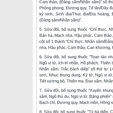
Cam thảo, (Đảng sâm/Nhân sâm)” số thứ 
Phòng phong, Đương quy, Tế tân/Dây đa
ký sinh, Sinh địa/Thục địa/Địa hoàng, 
(Dảng sâm/Nhân sâm)”.
5. Sửa đổi, bổ sung thuốc “Chỉ thực, N
Bán hạ, Mạch nha, Hậu phác, Cam thảo, 
cột số 1 thành “Chỉ thực, Nhân sâm/Đảng
nha, Hậu phác, Cam thảo, Can khương, H
6. Sửa đổi, bổ sung thuốc “Toan táo n
Ngũ vị tử, ích trí nhân, Hổ phách, Thiê
Nhân sâm, Trắc bách diệp” số thứ tự 1
sơn, Nhục thung dung, Kỷ tử, Ngũ vị tử,
Tiết xương bồ, Thiên ma, Đan sâm, Nhân
7. Sửa đổi, bổ sung thuốc “Xuyên khun
sâm, Ngô thù du, Ngũ vị tử, Băng phiến” 
Bạch chỉ, Đương quy, Mạch môn, Hồng sâ
8. Sửa đổi, bổ sung thuốc “Tỳ bà diệp, 