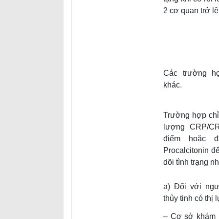
2 cơ quan trở lê
Các trường h
khác.
Trường hợp ch
lượng CRP/CR
điểm hoặc đ
Procalcitonin đ
dõi tình trạng n
a) Đối với ng
thủy tinh có thị 
– Cơ sở khám 