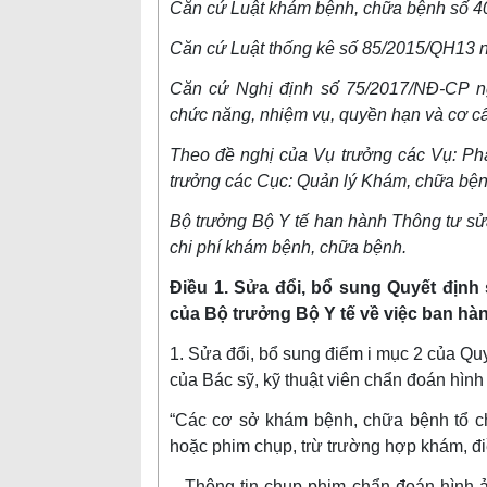
Căn cứ Luật khám bệnh, chữa bệnh số 4
Căn cứ Luật thống kê số 85/2015/QH13 
Căn cứ Nghị định số 75/2017/NĐ-CP n
chức năng, nhiệm vụ, quyền hạn và cơ cấ
Theo đề nghị của Vụ trưởng các Vụ: Phá
trưởng các Cục: Quản lý Khám, chữa bệnh
Bộ trưởng Bộ Y tế han hành Thông tư sửa
chi phí khám bệnh, chữa bệnh.
Điều 1. Sửa đổi, bổ sung Quyết địn
của Bộ trưởng Bộ Y tế về việc ban hà
1. Sửa đổi, bổ sung điểm i mục 2 của Q
của Bác sỹ, kỹ thuật viên chẩn đoán hìn
“Các cơ sở khám bệnh, chữa bệnh tổ c
hoặc phim chụp, trừ trường hợp khám, điều
– Thông tin chụp phim chẩn đoán hình ả