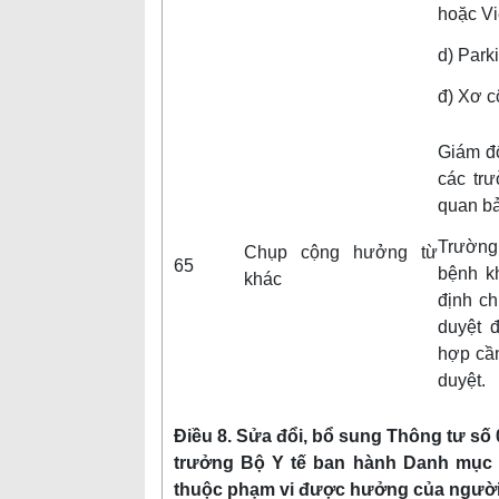
hoặc Vi
d) Park
đ) Xơ c
Giám đ
các tr
quan bả
Trường
Chụp cộng hưởng từ
65
bệnh k
khác
định ch
duyệt 
hợp cần
duyệt.
Điều 8. Sửa đổi, bổ sung Thông tư số
trưởng Bộ Y tế ban hành Danh mục và 
thuộc phạm vi được hưởng của người 