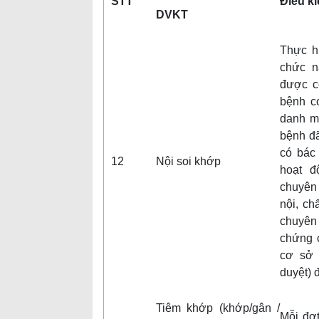
STT
Điều ki
DVKT
Thực hi
chức n
được c
bệnh c
danh m
bệnh đ
có bác
12
Nội soi khớp
hoạt đ
chuyên 
nội, ch
chuyên
chứng 
cơ sở 
duyệt) 
Tiêm khớp (khớp/gân /
Mỗi đợt 