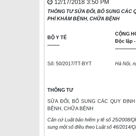
12/17/2018 3:50 PM
THÔNG TƯ SỬA ĐỔI, BỔ SUNG CÁC 
PHÍ KHÁM BỆNH, CHỮA BỆNH
CỘNG HÒ
BỘ Y TẾ
Độc lập 
--------
-------------
Số: 50/2017/TT-BYT
Hà Nội, 
THÔNG TƯ
SỬA ĐỔI, BỔ SUNG CÁC QUY ĐỊNH
BỆNH, CHỮA BỆNH
Căn cứ Luật bảo hiểm y tế số 25/2008/Q
sung một số điều theo Luật số 46/2014/