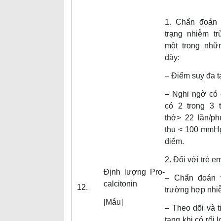
1. Chẩn đoán 
trạng nhiễm t
một trong nhữ
đây:
– Điểm suy đa t
– Nghi ngờ có 
có 2 trong 3 
thở> 22 lần/ph
thu < 100 mmH
điểm.
2. Đối với trẻ e
Định lượng Pro-
– Chẩn đoán 
calcitonin
12.
trường hợp nhiễ
[Máu]
– Theo dõi và 
tạng khi có rối