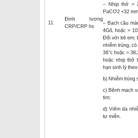
– Nhịp thở > 
PaCƠ2 <32 mm
Định lượng
11
– Bạch cầu má
CRP/CRP hs
4G/L hoặc > 1
Đổi với trẻ em:
nhiễm trùng, có
36°c hoặc > 38,
hoặc nhịp thở 
hạn sinh lý theo 
b) Nhiễm trùng 
c) Bệnh mạch v
tim;
d) Viêm da nhi
tự miễn.