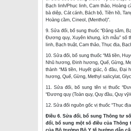
Bạch linh/Phục linh, Cam thảo, Hoàng cầ
bà diệp, Cát cánh, Bách bộ, Tiền hồ, Tan
Hoàng cầm, Cineol, (Menthol)”.
9. Sửa đổi, bổ sung thuốc “Đảng sâm, Bạ
Đương quy, Xuyên khung, ích mẫu” số th
linh, Bạch truật, Cam thảo, Thục địa, B
10. Sửa đổi, bổ sung thuốc “Mã tiền, Huyế
Nhũ hương, Đinh hương, Quế, Gừng, Methyl
thành “Mã tiền, Huyết giác, ô đầu, Đại
hương, Quế, Gừng, Methyl salicylat, Glyc
11. Sửa đổi, bổ sung tên vị thuốc “Đư
“Đương quy (Toàn quy, Quy đầu, Quy vỹ/q
12. Sửa đổi nguồn gốc vị thuốc “Thục địa”
Điều 6. Sửa đổi, bổ sung Thông tư s
đổi, bổ sung một số điều của Thông 
của Bộ trưởng Bộ Y tế hướng dẫn cấ