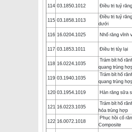
114
03.1850.1012
Điều trị tuỷ răn
Điều trị tuỷ răn
115
03.1858.1013
dưới
116
16.0204.1025
Nhổ răng vĩnh v
117
03.1853.1011
Điều trị tủy lại
Trám bít hố rãn
118
16.0224.1035
quang trùng hợ
Trám bít hố rãn
119
03.1940.1035
quang trùng hợ
120
03.1954.1019
Hàn răng sữa 
Trám bít hố rãn
121
16.0223.1035
hóa trùng hợp
Phục hồi cổ ră
122
16.0072.1018
Composite