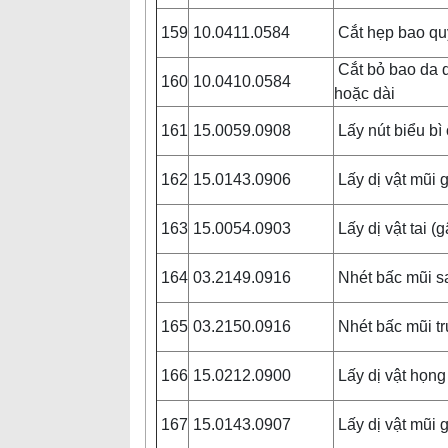
159
10.0411.0584
Cắt hẹp bao q
Cắt bỏ bao da q
160
10.0410.0584
hoặc dài
161
15.0059.0908
Lấy nút biểu bì
162
15.0143.0906
Lấy dị vật mũi 
163
15.0054.0903
Lấy dị vật tai (
164
03.2149.0916
Nhét bấc mũi 
165
03.2150.0916
Nhét bấc mũi t
166
15.0212.0900
Lấy dị vật họn
167
15.0143.0907
Lấy dị vật mũi 