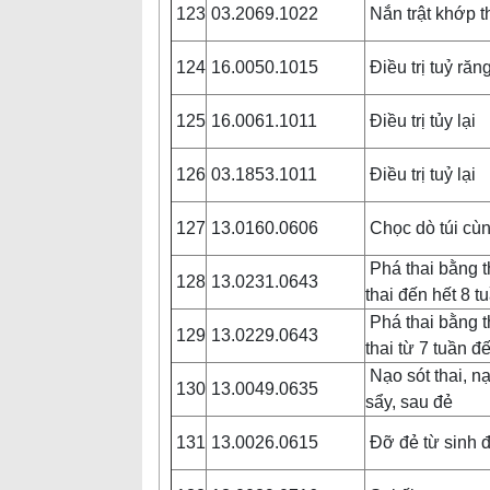
123
03.2069.1022
Nắn trật khớp 
124
16.0050.1015
Điều trị tuỷ răn
125
16.0061.1011
Điều trị tủy lại
126
03.1853.1011
Điều trị tuỷ lại
127
13.0160.0606
Chọc dò túi cù
Phá thai bằng t
128
13.0231.0643
thai đến hết 8 t
Phá thai bằng t
129
13.0229.0643
thai từ 7 tuần đ
Nạo sót thai, nạ
130
13.0049.0635
sẩy, sau đẻ
131
13.0026.0615
Đỡ đẻ từ sinh đ