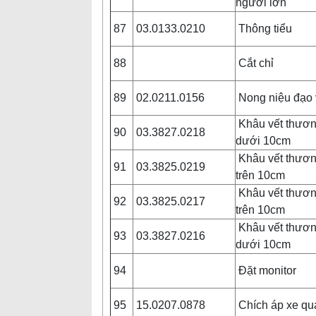
người lớn
87
03.0133.0210
Thông tiểu
88
Cắt chỉ
89
02.0211.0156
Nong niệu đạo 
Khâu vết thươ
90
03.3827.0218
dưới 10cm
Khâu vết thươ
91
03.3825.0219
trên 10cm
Khâu vết thươ
92
03.3825.0217
trên 10cm
Khâu vết thươ
93
03.3827.0216
dưới 10cm
94
Đặt monitor
95
15.0207.0878
Chích áp xe q