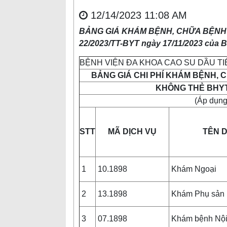
12/14/2023 11:08 AM
BẢNG GIÁ KHÁM BỆNH, CHỮA BỆNH B
22/2023/TT-BYT ngày 17/11/2023 của B
BỆNH VIỆN ĐA KHOA CAO SU DẦU T
BẢNG GIÁ CHI PHÍ KHÁM BỆNH, 
KHÔNG THẺ BHYT
(Áp dụng
STT
MÃ DỊCH VỤ
TÊN D
1
10.1898
Khám Ngoại
2
13.1898
Khám Phụ sản
3
07.1898
Khám bệnh Nội 