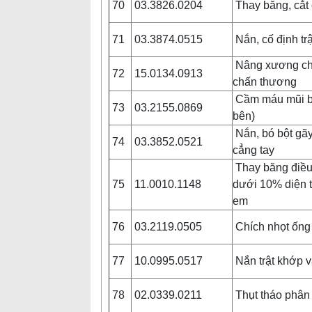
70
03.3826.0204
Thay băng, cắt 
71
03.3874.0515
Nắn, cố định t
Nâng xương ch
72
15.0134.0913
chấn thương
Cầm máu mũi b
73
03.2155.0869
bên)
Nắn, bó bột gã
74
03.3852.0521
cẳng tay
Thay băng điều 
75
11.0010.1148
dưới 10% diện t
em
76
03.2119.0505
Chích nhọt ống 
77
10.0995.0517
Nắn trật khớp va
78
02.0339.0211
Thụt tháo phâ