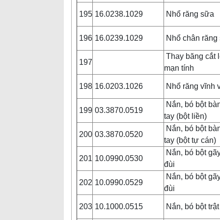
195
16.0238.1029
Nhổ răng sữa
196
16.0239.1029
Nhổ chân răng
Thay băng cắt l
197
mạn tính
198
16.0203.1026
Nhổ răng vĩnh 
Nắn, bó bột bà
199
03.3870.0519
tay (bột liền)
Nắn, bó bột bà
200
03.3870.0520
tay (bột tự cán)
Nắn, bó bột gã
201
10.0990.0530
đùi
Nắn, bó bột gã
202
10.0990.0529
đùi
203
10.1000.0515
Nắn, bó bột trậ