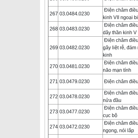
Điện châm điều t
267
03.0484.0230
kinh VII ngoại 
Điện châm điều 
268
03.0483.0230
dây thần kinh V
Điện châm điều 
269
03.0482.0230
gây liệt rễ, đám
kinh
Điện châm điều 
270
03.0481.0230
não mạn tính
271
03.0479.0230
Điện châm điều
Điện châm điều 
272
03.0478.0230
nửa đầu
Điện châm điều 
273
03.0477.0230
cục bộ
Điện châm điều 
274
03.0472.0230
ngọng, nói lắp