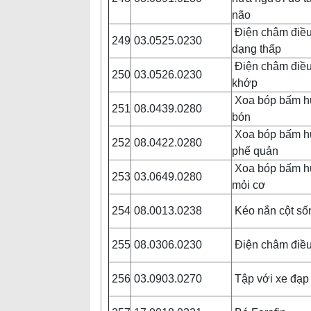
não
Điện châm điều 
249
03.0525.0230
dạng thấp
Điện châm điều 
250
03.0526.0230
khớp
Xoa bóp bấm huy
251
08.0439.0280
bón
Xoa bóp bấm huy
252
08.0422.0280
phế quản
Xoa bóp bấm huy
253
03.0649.0280
mỏi cơ
254
08.0013.0238
Kéo nắn cột số
255
08.0306.0230
Điện châm điều 
256
03.0903.0270
Tập với xe đạp