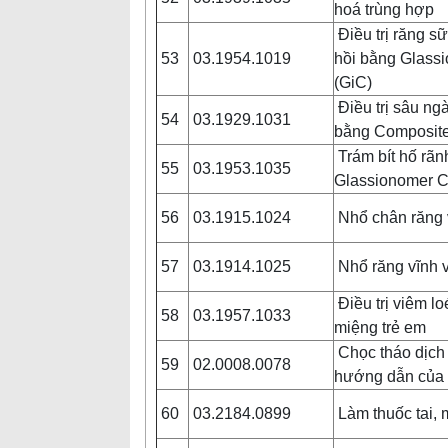
hoá trùng hợp
Điều trị răng s
53
03.1954.1019
hồi bằng Glass
(GiC)
Điều trị sâu ng
54
03.1929.1031
bằng Composit
Trám bít hố rãn
55
03.1953.1035
Glassionomer 
56
03.1915.1024
Nhổ chân răng 
57
03.1914.1025
Nhổ răng vĩnh v
Điều trị viêm l
58
03.1957.1033
miệng trẻ em
Chọc tháo dịch
59
02.0008.0078
hướng dẫn của
60
03.2184.0899
Làm thuốc tai, 