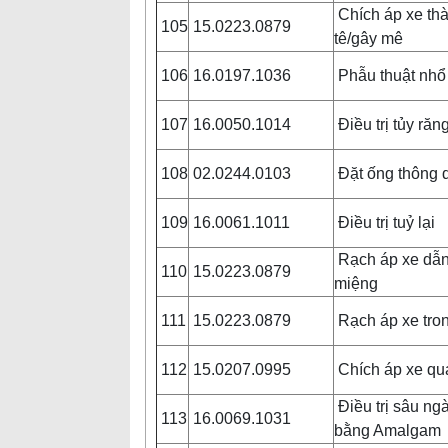
Chích áp xe th
105
15.0223.0879
tê/gây mê
106
16.0197.1036
Phẫu thuật nhổ
107
16.0050.1014
Điều trị tủy răng
108
02.0244.0103
Đặt ống thông 
109
16.0061.1011
Điều trị tuỷ lại
Rạch áp xe dẫn
110
15.0223.0879
miệng
111
15.0223.0879
Rạch áp xe tro
112
15.0207.0995
Chích áp xe q
Điều trị sâu ng
113
16.0069.1031
bằng Amalgam