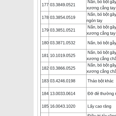
Nắn, bó bột gãy 
177
03.3849.0521
xương cẳng ta
Nắn, bó bột gã
178
03.3854.0519
ngón tay
Nắn, bó bột gãy
179
03.3851.0521
xương cẳng ta
180
03.3871.0532
Nắn, bó bột gẫ
Nắn, bó bột gãy 
181
10.1019.0525
xương cẳng ch
Nắn, bó bột gãy
182
03.3866.0525
xương cẳng ch
183
03.4246.0198
Tháo bột khác
184
13.0033.0614
Đỡ đẻ thường 
185
16.0043.1020
Lấy cao răng
Điều trị tủy răn