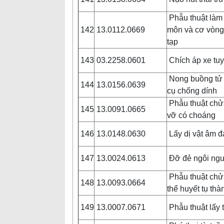
Phẫu thuật làm 
142
13.0112.0669
môn và cơ vòng
tạp
143
03.2258.0601
Chích áp xe tuy
Nong buồng tử 
144
13.0156.0639
cụ chống dính
Phẫu thuật chử
145
13.0091.0665
vỡ có choáng
146
13.0148.0630
Lấy dị vật âm 
147
13.0024.0613
Đỡ đẻ ngôi ngư
Phẫu thuật chử
148
13.0093.0664
thể huyết tụ th
149
13.0007.0671
Phẫu thuật lấy 