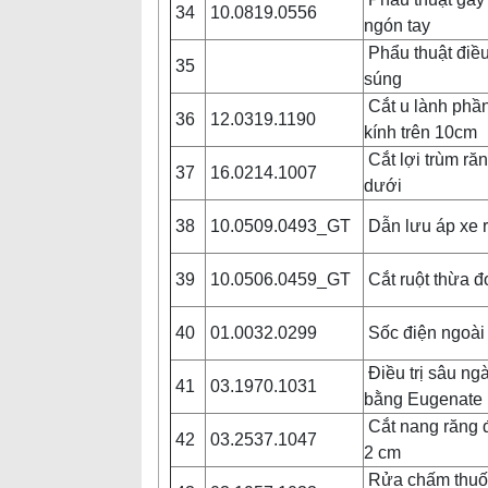
34
10.0819.0556
ngón tay
Phẩu thuật điều 
35
súng
Cắt u lành ph
36
12.0319.1190
kính trên 10cm
Cắt lợi trùm ră
37
16.0214.1007
dưới
38
10.0509.0493_GT
Dẫn lưu áp xe 
39
10.0506.0459_GT
Cắt ruột thừa 
40
01.0032.0299
Sốc điện ngoài
Điều trị sâu ng
41
03.1970.1031
bằng Eugenate
Cắt nang răng 
42
03.2537.1047
2 cm
Rửa chấm thuốc 