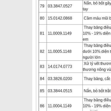
Nắn, bó bột gã
79
03.3847.0527
tay
80
15.0142.0868
Cầm máu mũi b
Thay băng điều 
81
11.0009.1149
10% - 19% diện t
em
Thay băng điều 
82
11.0005.1148
dưới 10% diện t
người lớn
Xử lý vết thươ
83
14.0174.0773
thương nông v
84
03.3826.0200
Thay băng, cắt 
85
03.3844.0515
Nắn, bó bột trậ
Thay băng điều 
86
11.0004.1149
10% - 19% diện 