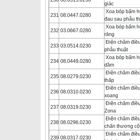
giác
Xoa bóp bấm huy
231
08.0447.0280
đau sau phẫu t
Xoa bóp bấm huy
232
03.0667.0280
răng
Điện châm điều 
233
03.0514.0230
phẫu thuật
Xoa bóp bấm huy
234
08.0449.0280
dầm
Điện châm điều 
235
08.0279.0230
thấp
Điện châm điều 
236
08.0310.0230
xoang
Điện châm điều 
237
08.0319.0230
Zona
Điện châm điều t
238
08.0296.0230
chấn thương cộ
Điện châm điều t
239
08.0317.0230