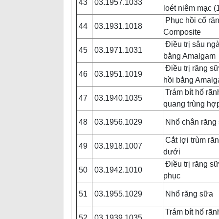
43
03.1957.1033
loét niêm mạc (
Phục hồi cổ ră
44
03.1931.1018
Composite
Điều trị sâu ng
45
03.1971.1031
bằng Amalgam
Điều trị răng s
46
03.1951.1019
hồi bằng Amal
Trám bít hố rãn
47
03.1940.1035
quang trùng hợ
48
03.1956.1029
Nhổ chân răng
Cắt lợi trùm ră
49
03.1918.1007
dưới
Điều trị răng sữ
50
03.1942.1010
phục
51
03.1955.1029
Nhổ răng sữa
Trám bít hố rãn
52
03.1939.1035