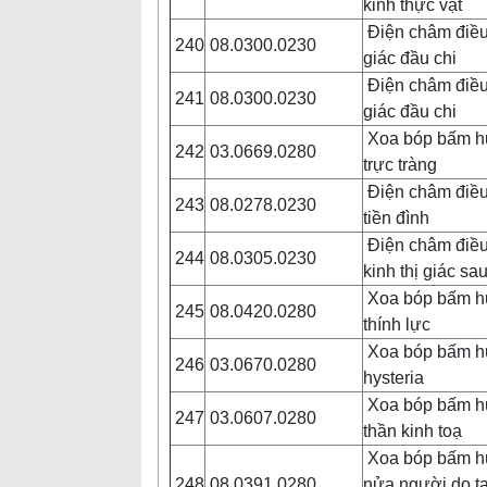
kinh thực vật
Điện châm điều 
240
08.0300.0230
giác đầu chi
Điện châm điều 
241
08.0300.0230
giác đầu chi
Xoa bóp bấm huy
242
03.0669.0280
trực tràng
Điện châm điều 
243
08.0278.0230
tiền đình
Điện châm điều 
244
08.0305.0230
kinh thị giác sa
Xoa bóp bấm huy
245
08.0420.0280
thính lực
Xoa bóp bấm huy
246
03.0670.0280
hysteria
Xoa bóp bấm huy
247
03.0607.0280
thần kinh toạ
Xoa bóp bấm huyệ
248
08.0391.0280
nửa người do t