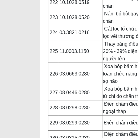
222
10.1028.0519
chân
Nắn, bó bột gã
223
10.1028.0520
chân
Cắt lọc tổ chức
224
03.3821.0216
lọc vết thương
Thay băng điều 
225
11.0003.1150
20% - 39% diện 
người lớn
Xoa bóp bấm huy
226
03.0663.0280
loạn chức năng
sọ não
Xoa bóp bấm huyệ
227
08.0446.0280
tứ chi do chấn 
Điện châm điều 
228
08.0298.0230
ngoại tháp
229
08.0299.0230
Điện châm điều 
Điện châm điều
230
08.0315.0230