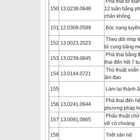
Phá thai từ tuầ
150
13.0238.0648
12 tuần bằng p
chân không
151
12.0309.0589
Bóc nang tuyến
Theo dõi nhịp t
152
13.0023.2023
tử cung bằng m
Phá thai bằng t
153
13.0239.0645
thai đến hết 7 t
Thủ thuật xoắn 
154
13.0144.0721
âm đạo
155
Làm lại thành 
Phá thai đến hế
156
13.0241.0644
phương pháp h
Phẩu thuật chử
157
13.0091.0665
vỡ có choáng
158
Triệt sản nữ