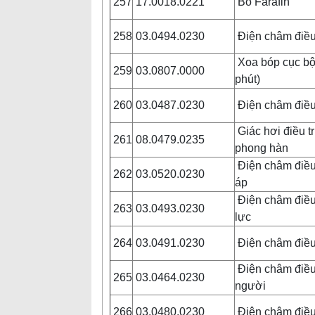
257
17.0018.0221
Bó Farafin
258
03.0494.0230
Điện châm điều 
Xoa bóp cục bộ
259
03.0807.0000
phút)
260
03.0487.0230
Điện châm điều
Giác hơi điều t
261
08.0479.0235
phong hàn
Điện châm điều 
262
03.0520.0230
áp
Điện châm điều 
263
03.0493.0230
lực
264
03.0491.0230
Điện châm điều 
Điện châm điều t
265
03.0464.0230
người
266
03.0480.0230
Điện châm điều 