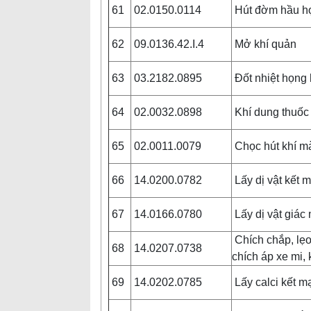
61
02.0150.0114
Hút đờm hầu 
62
09.0136.42.I.4
Mở khí quản
63
03.2182.0895
Đốt nhiệt họng
64
02.0032.0898
Khí dung thuốc
65
02.0011.0079
Chọc hút khí m
66
14.0200.0782
Lấy dị vật kết 
67
14.0166.0780
Lấy dị vật giác
Chích chắp, lẹo
68
14.0207.0738
chích áp xe mi,
69
14.0202.0785
Lấy calci kết 