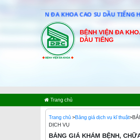
H VIỆN ĐA KHOA CAO SU DẦU TIẾNG HƯỚNG TỚ
BỆNH VIỆN ĐA KHO
DẦU TIẾNG
Trang chủ
Trang chủ
>
Bảng giá dịch vụ kĩ thuật
>BẢ
DỊCH VỤ
BẢNG GIÁ KHÁM BỆNH, CHỮA