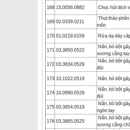
168
15.0056.0882
Chọc hút dịch v
Thụt tháo phân 
169
02.0339.0211
môn
170
01.0218.0159
Rửa dạ dày cấ
Nắn, bó bột gãy
171
03.3850.0522
xương cẳng ta
Nắn, bó bột gã
172
03.3834.0529
đùi
173
10.1022.0519
Nắn, bó bột gã
Nắn, bó bột gã
174
10.0990.0529
đùi
Nắn, bó bột gã
175
03.3854.0519
ngón tay
Nắn, bó bột gãy
176
03.3865.0525
xương cẳng ch