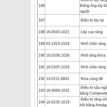
186
thống ống tủy b
nguội
187
Điều trị tủy lại
188
16.0043.1021
Lấy cao răng
189
03.1915.1024
Nhổ chân răng 
190
16.0206.1026
Nhổ răng thừa
191
16.0205.1024
Nhổ chân răng 
192
14.0211.0842
Rửa cùng đồ
Điều trị sâu ng
193
16.0068.1031
bằng Composit
Điều trị răng s
194
16.0235.1019
hồi bằng Amal