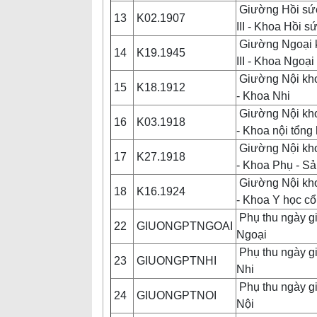
Giường Hồi sứ
13
K02.1907
III - Khoa Hồi 
Giường Ngoại k
14
K19.1945
III - Khoa Ngoạ
Giường Nội khoa
15
K18.1912
- Khoa Nhi
Giường Nội khoa
16
K03.1918
- Khoa nội tổn
Giường Nội khoa
17
K27.1918
- Khoa Phụ - S
Giường Nội khoa
18
K16.1924
- Khoa Y học cổ
Phụ thu ngày g
22
GIUONGPTNGOAI
Ngoại
Phụ thu ngày g
23
GIUONGPTNHI
Nhi
Phụ thu ngày g
24
GIUONGPTNOI
Nội