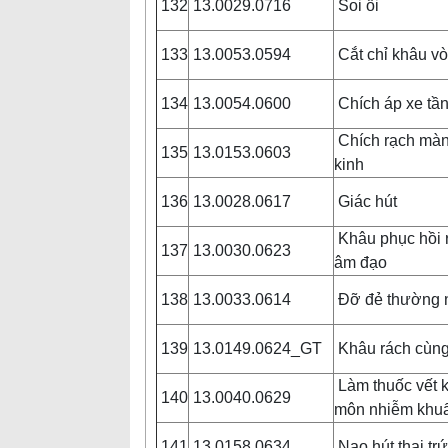
132
13.0029.0716
Soi ối
133
13.0053.0594
Cắt chỉ khâu v
134
13.0054.0600
Chích áp xe tầ
Chích rạch màn
135
13.0153.0603
kinh
136
13.0028.0617
Giác hút
Khâu phục hồi r
137
13.0030.0623
âm đạo
138
13.0033.0614
Đỡ đẻ thường 
139
13.0149.0624_GT
Khâu rách cùn
Làm thuốc vết k
140
13.0040.0629
môn nhiễm khu
141
13.0158.0634
Nạo hút thai tr