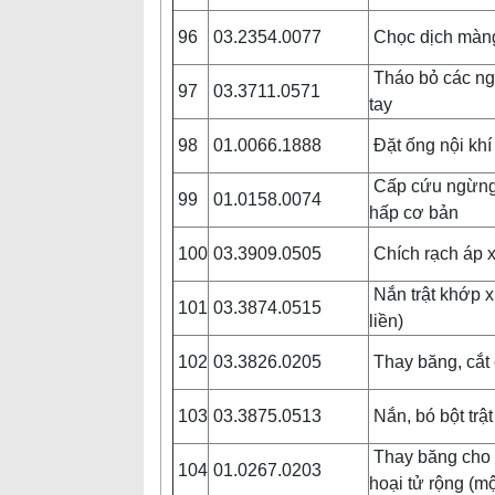
96
03.2354.0077
Chọc dịch màn
Tháo bỏ các ngó
97
03.3711.0571
tay
98
01.0066.1888
Đặt ống nội kh
Cấp cứu ngừng
99
01.0158.0074
hấp cơ bản
100
03.3909.0505
Chích rạch áp 
Nắn trật khớp 
101
03.3874.0515
liền)
102
03.3826.0205
Thay băng, cắt 
103
03.3875.0513
Nắn, bó bột trậ
Thay băng cho 
104
01.0267.0203
hoại tử rộng (mộ