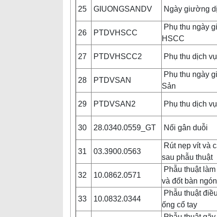
25
GIUONGSANDV
Ngày giường d
Phụ thu ngày g
26
PTDVHSCC
HSCC
27
PTDVHSCC2
Phụ thu dịch v
Phụ thu ngày g
28
PTDVSAN
Sản
29
PTDVSAN2
Phụ thu dịch vụ
30
28.0340.0559_GT
Nối gân duỗi
Rút nẹp vít và 
31
03.3900.0563
sau phẫu thuật
Phẫu thuật làm
32
10.0862.0571
và đốt bàn ngó
Phẫu thuật điều
33
10.0832.0344
ống cổ tay
Phẫu thuật gãy