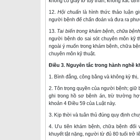
không có giấy tờ tùy thân, không xác định
12.
Hội chuẩn
là hình thức thảo luận g
người bệnh để chẩn đoán và đưa ra phươn
13.
Tai biến trong khám bệnh, chữa bện
người bệnh do sai sót chuyên môn kỹ th
ngoài ý muốn trong khám bệnh, chữa bện
chuyên môn kỹ thuật.
Điều 3. Nguyên tắc trong hành nghề 
1. Bình đẳng, công bằng và không kỳ thị,
2. Tôn trọng quyền của người bệnh; giữ b
ghi trong hồ sơ bệnh án, trừ trường hợ
khoản 4 Điều 59 của Luật này.
3. Kịp thời và tuân thủ đúng quy định ch
4. Ưu tiên khám bệnh, chữa bệnh đối v
khuyết tật nặng, người từ đủ 80 tuổi trở 