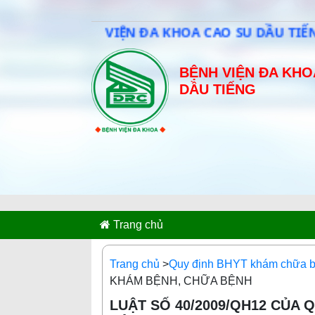
BỆNH VIỆN ĐA KHOA CAO SU DẦU TIẾNG HƯỚN
BỆNH VIỆN ĐA KHO
DẦU TIẾNG
Trang chủ
Trang chủ
>
Quy định BHYT khám chữa 
KHÁM BỆNH, CHỮA BỆNH
LUẬT SỐ 40/2009/QH12 CỦA 