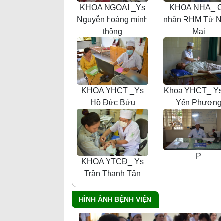
KHOA NGOẠI _Ys
KHOA NHA_ 
Nguyễn hoàng minh
nhân RHM Từ N
thông
Mai
KHOA YHCT _Ys
Khoa YHCT_ Ys
Hồ Đức Bửu
Yến Phươn
P
KHOA YTCĐ_ Ys
Trần Thanh Tân
HÌNH ẢNH BỆNH VIỆN