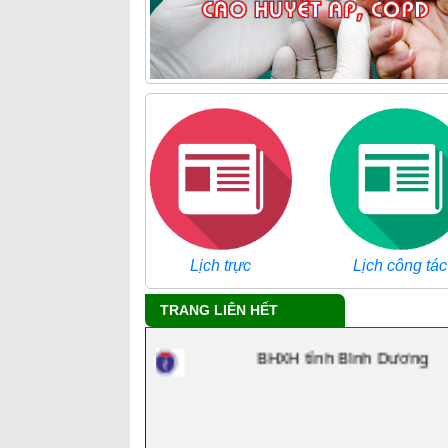
Tra cứu danh mục ICD
Lịch trực
Lịch công tác
Công ty chủ quản
TRANG LIÊN HẾT
BHXH tỉnh Bình Dương