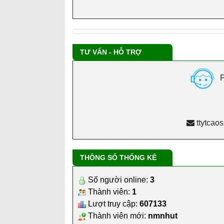
TƯ VẤN - HỖ TRỢ
P
ttytcao
THÔNG SỐ THỐNG KÊ
Số người online:
3
Thành viên:
1
Lượt truy cập:
607133
Thành viên mới:
nmnhut
BỆNH VIỆN ĐA KHOA CAO SU DẦU TI
Địa chỉ
: 228 Hùng Vương, Ấp Sân Bay, xã