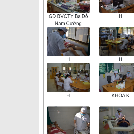
GĐ BVCTY Bs Đỗ
H
Nam Cường
H
H
H
KHOA K