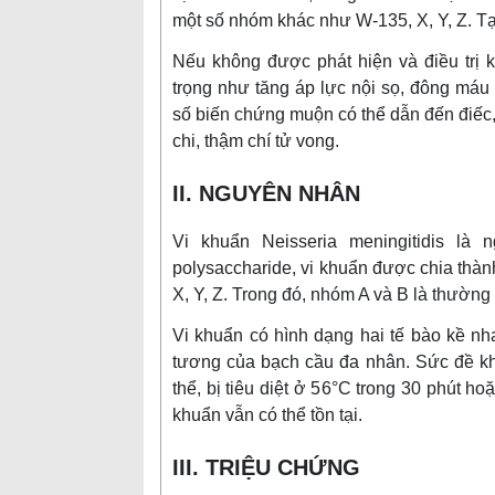
một số nhóm khác như W-135, X, Y, Z. Tạ
Nếu không được phát hiện và điều trị k
trọng như tăng áp lực nội sọ, đông máu 
số biến chứng muộn có thể dẫn đến điếc, 
chi, thậm chí tử vong.
II. NGUYÊN NHÂN
Vi khuẩn Neisseria meningitidis l
polysaccharide, vi khuẩn được chia thà
X, Y, Z. Trong đó, nhóm A và B là thường
Vi khuẩn có hình dạng hai tế bào kề n
tương của bạch cầu đa nhân. Sức đề khá
thể, bị tiêu diệt ở 56°C trong 30 phút ho
khuẩn vẫn có thể tồn tại.
III. TRIỆU CHỨNG