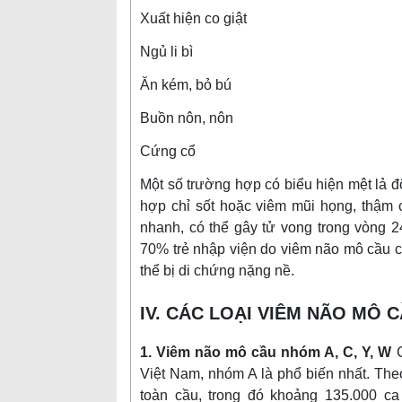
Xuất hiện co giật
Ngủ li bì
Ăn kém, bỏ bú
Buồn nôn, nôn
Cứng cổ
Một số trường hợp có biểu hiện mệt lả đ
hợp chỉ sốt hoặc viêm mũi họng, thậm ch
nhanh, có thể gây tử vong trong vòng 2
70% trẻ nhập viện do viêm não mô cầu c
thể bị di chứng nặng nề.
IV. CÁC LOẠI VIÊM NÃO MÔ 
1. Viêm não mô cầu nhóm A, C, Y, W
C
Việt Nam, nhóm A là phổ biến nhất. The
toàn cầu, trong đó khoảng 135.000 ca