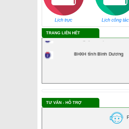
Tra cứu danh mục ICD
Lịch trực
Lịch công tác
Công ty chủ quản
TRANG LIÊN HẾT
BHXH tỉnh Bình Dương