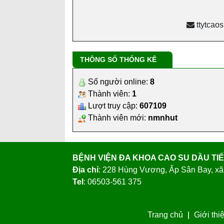
TƯ VẤN - HỖ TRỢ
P
ttytcao
THÔNG SỐ THỐNG KÊ
Số người online:
8
Thành viên:
1
Lượt truy cập:
607109
Thành viên mới:
nmnhut
BỆNH VIỆN ĐA KHOA CAO SU DẦU TI
Địa chỉ
: 228 Hùng Vương, Ấp Sân Bay, xã