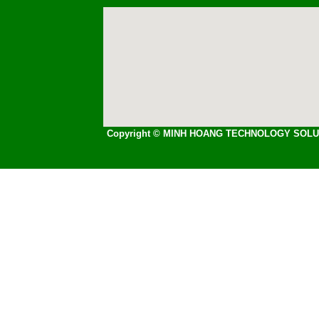
Tel
: 06503-561 375
Trang chủ
Giới thi
Copyright © MINH HOANG TECHNOLOGY SOLU