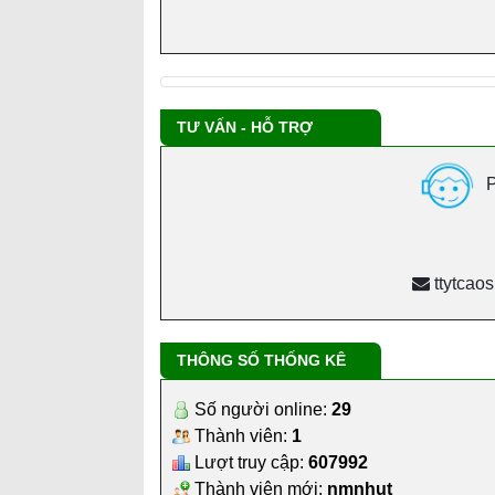
TƯ VẤN - HỖ TRỢ
P
ttytcao
THÔNG SỐ THỐNG KÊ
Số người online:
29
Thành viên:
1
Lượt truy cập:
607992
Thành viên mới:
nmnhut
BỆNH VIỆN ĐA KHOA CAO SU DẦU TI