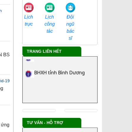
h
Đội
Lịch
Lịch
ngũ
trực
công
bác
tác
Tra cứu danh mục ICD
sĩ
Công ty chủ quản
TRANG LIÊN HẾT
HN BS
BHXH tỉnh Bình Dương
id-19
ng
TƯ VẤN - HỖ TRỢ
i ứng