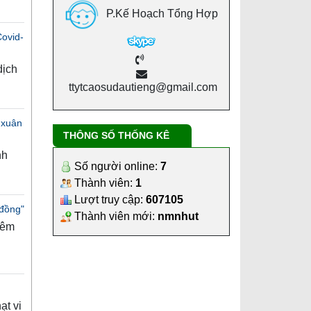
P.Kế Hoạch Tổng Hợp
ovid-
dịch
ttytcaosudautieng@gmail.com
 xuân
THÔNG SỐ THỐNG KÊ
nh
Số người online:
7
Thành viên:
1
Lượt truy cập:
607105
 đồng"
Thành viên mới:
nmnhut
iêm
ạt vi