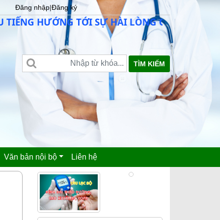
Đăng nhập
|
Đăng ký
NG HƯỚNG TỚI SỰ HÀI LÒNG CỦA NGƯỜI BỆNH
TÌM KIẾM
Văn bản nội bộ
Liên hệ