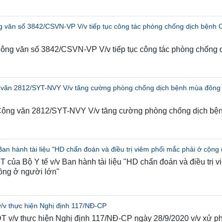
 văn số 3842/CSVN-VP V/v tiếp tục công tác phòng chống dịch bệnh C
ng văn số 3842/CSVN-VP V/v tiếp tục công tác phòng chống 
 văn 2812/SYT-NVY V/v tăng cường phòng chống dịch bệnh mùa đông
 Công văn 2812/SYT-NVY V/v tăng cường phòng chống dịch bệ
n hành tài liệu "HD chẩn đoán và điều trị viêm phổi mắc phải ở cộng
của Bộ Y tế v/v Ban hành tài liệu "HD chẩn đoán và điều trị v
ồng ở người lớn"
v thực hiện Nghị định 117/NĐ-CP
v/v thực hiện Nghị định 117/NĐ-CP ngày 28/9/2020 v/v xử ph