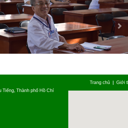
Nex
Previous
Next
Trang chủ
Giới 
u Tiếng, Thành phố Hồ Chí
H HOANG TECHNOLOGY SOLUTION COMPANY LIMITED 2018 -
www.minh