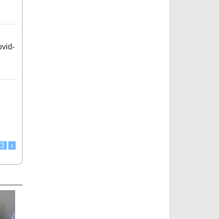
vid-
3
›